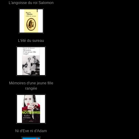
L'angoisse du roi Salomon
L'été du sureau
Mémoires d'une jeune fille
rangée
Ni d'Eve ni d'Adam