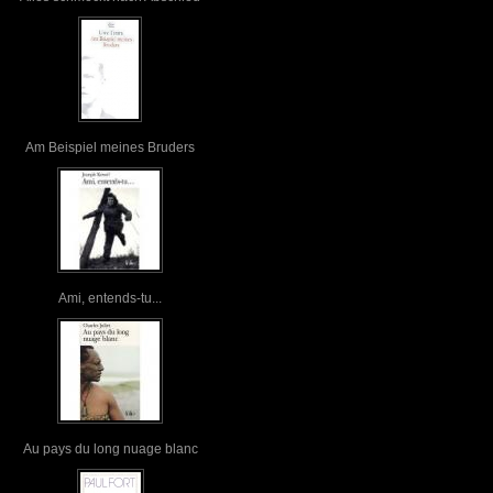
Am Beispiel meines Bruders
Ami, entends-tu...
Au pays du long nuage blanc