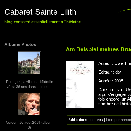
Cabaret Sainte Lilith
blog consacré essentiellement à Thiéfaine
Albums Photos
Am Beispiel meines Bru
Auteur : Uwe Ti
Éditeur : dtv
Année : 2005
Tübingen, la ville où Hölderlin
vécut 36 ans dans une tour...
Dans ce livre, 
a pu s'engager v
fois encore, un A
sombre de l'histo
Publié dans Lectures |
Lien permanen
Verdun, 10 août 2019 (album
3)