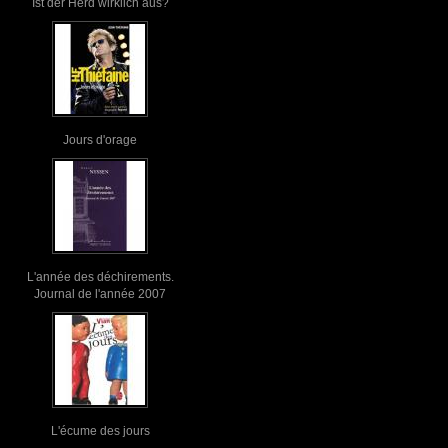
Ist der Herd wirklich aus?
Jours d'orage
L'année des déchirements.
Journal de l'année 2007
L'écume des jours