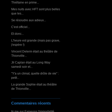
Thiéfaine en prime...
Mes nuits avec HFT sont plus belles
que les...
Se résoudre aux adieux...
C'est officiel...
Et donc...
L'heure est grande (mais pas grave,
j'espère !)
Vincent Delerm était au théâtre de
Thionville...
Jil Caplan était au Long Way
samedi soir et...
"Y'a un climat, quelle drôle de vie" :
petit...
La grande Sophie était au théâtre
de Thionville...
Commentaires récents
tjr me
sur
Exigeons l'immortalité,