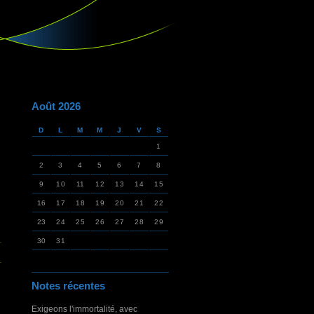
Août 2026
D
L
M
M
J
V
S
1
2
3
4
5
6
7
8
9
10
11
12
13
14
15
16
17
18
19
20
21
22
23
24
25
26
27
28
29
30
31
Notes récentes
Exigeons l'immortalité, avec