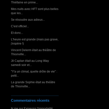
Thiéfaine en prime...
Mes nuits avec HFT sont plus belles
que les...
Se résoudre aux adieux...
C'est officiel...
Et donc...
L'heure est grande (mais pas grave,
j'espère !)
Vincent Delerm était au théâtre de
Thionville...
Jil Caplan était au Long Way
samedi soir et...
"Y'a un climat, quelle drôle de vie" :
petit...
La grande Sophie était au théâtre
de Thionville...
Commentaires récents
tjr me
sur
Exigeons l'immortalité,