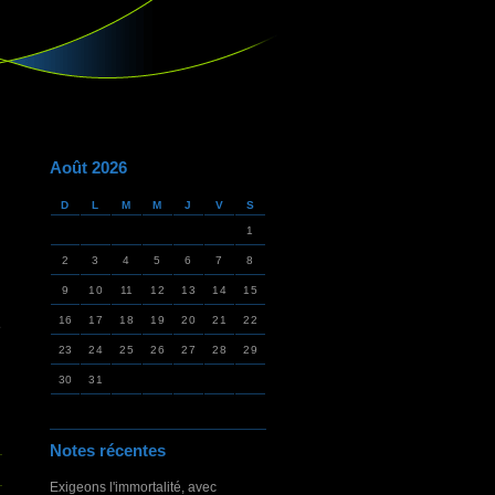
Août 2026
D
L
M
M
J
V
S
1
2
3
4
5
6
7
8
9
10
11
12
13
14
15
16
17
18
19
20
21
22
e
23
24
25
26
27
28
29
30
31
Notes récentes
Exigeons l'immortalité, avec